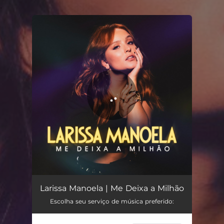
.
You're all set!
Me Deixa a Milhão
02:16
Larissa Manoela | Me Deixa a Milhão
Escolha seu serviço de música preferido: